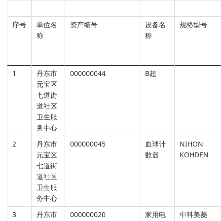
序号
单位名
资产编号
设备名
规格型号
称
称
1
丹东市
000000044
B超
元宝区
七道街
道社区
卫生服
务中心
2
丹东市
000000045
血球计
NIHON
元宝区
数器
KOHDEN
七道街
道社区
卫生服
务中心
3
丹东市
000000020
家用电
中科美菱