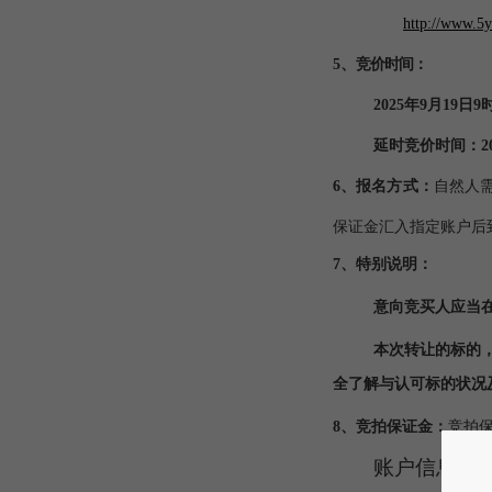
http://www.5y
5、
竞价时间：
2025年9月19日9
延时竞价时间：
2
6、报名方式：
自然人
保证金汇入指定账户后
7、特别说明：
意向竞买人应当
本次转让的标的
全了解与认可标的状况
8、竞拍保证金：
竞拍
账户信息：