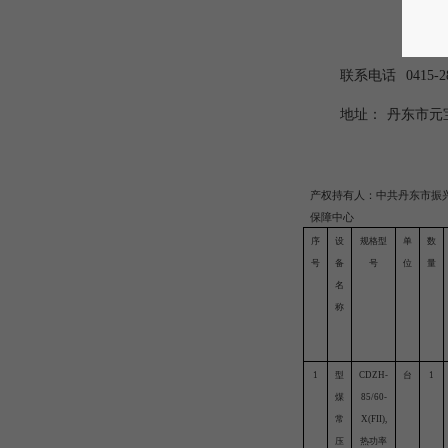
开
联系电话
0415-
地址：
丹东市元
产权持有人：中共丹东市振
保障中心
序
设
规格型
单
数
号
备
号
位
量
名
称
1
型
CDZH-
台
1
煤
85/60-
常
X(FII),
压
热功率