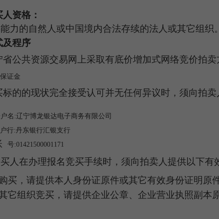
买人
资格：
事能力的自然人或中国境内合法存续的法人或其它组织
式及程序
宁省公共资源交易网
上
采取有
底
价增加式
网络竞价拍卖
保证金
买
标的的
现状
完全接受认可并
无任何异议时，须向拍卖
开户名
:辽宁博龙银达电子商务有限公司
户行
:丹东银行汇银支行
账
号
:01421500001171
竞买人在办理
报名
竞买手续时，须向拍卖人提供以下有
购买，请提供本人身份证原件或其它有效身份证明
原
其它组织竞买，请提供
企业公章、
企业营业执照副本