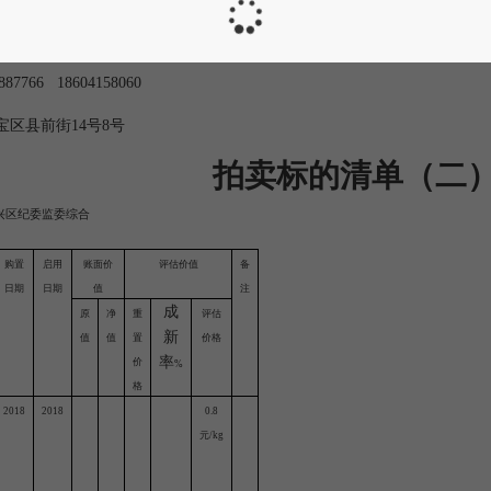
户行
:丹东银行汇银支行
账
号
:01421500001171
2887766 18604158060
宝区县前街
14号8号
拍卖标的清单（二
兴区纪委监委综合
购置
启用
账面价
评估价值
备
日期
日期
值
注
成
原
净
重
评估
新
值
值
置
价格
率
价
%
格
2018
2018
0.8
元/kg