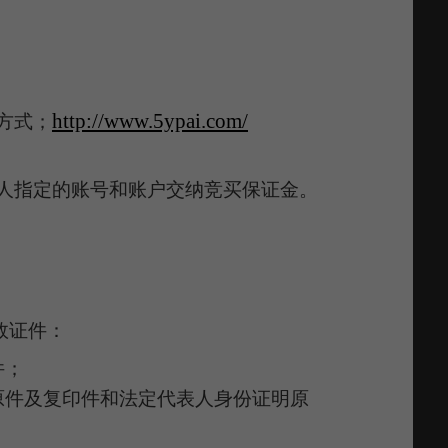
。
http://www.5ypai.com/
方式；
人指定的账号
和账户
交纳
竞买
保证金
。
效证件：
件
；
原件及复印件
和法定代表人身份证明原