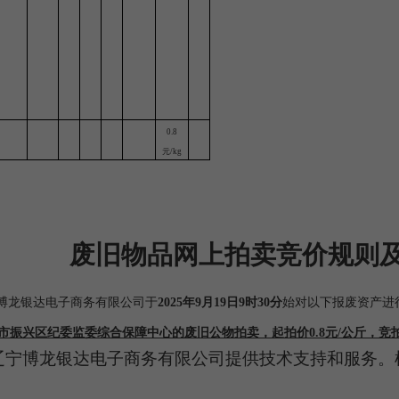
0.8
元/kg
废旧物品网上拍卖竞价规则
博龙银达电子商务有限公司
于
202
5
年
9月19
日
9时30分
始
对
以下报废资产进
市振兴区纪委监委综合保障中心的废旧公物拍卖，起拍价0.8元/公斤，竞拍
辽宁博龙银达电子商务有限公司
提供技术支持和服务。