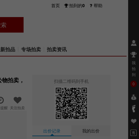
首页
拍到的
0
帮助
优
最新拍品
专场拍卖
拍卖资讯
我
拍
到
公物拍卖，
扫描二维码到手机
0
置提醒
关注拍卖
出价记录
我的出价