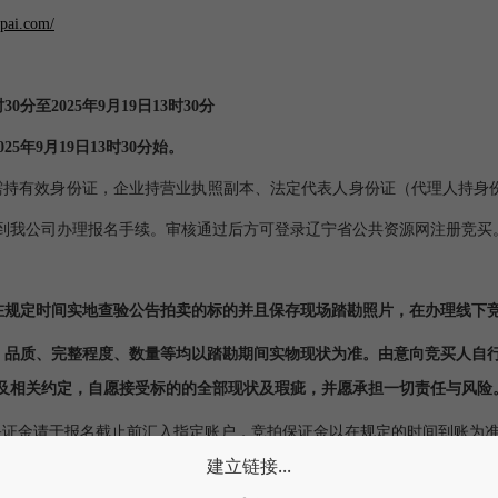
pai.com/
时30分至2025年9月19日13时30分
025年9月19日13时30分始。
需持有效身份证，企业持营业执照副本、法定代表人身份证（代理人持身
到我公司办理报名手续。审核通过后方可登录辽宁省公共资源网注册竞买
在规定时间实地查验公告拍卖的标的并且保存现场踏勘照片，在办理线下
，品质、完整程度、数量等均以踏勘期间实物现状为准。由意向竞买人自
及相关约定，自愿接受标的的全部现状及瑕疵，并愿承担一切责任与风险
保证金请于报名截止前汇入指定账户，竞拍保证金以在规定的时间到账为
建立链接...
开户名
:辽宁博龙银达电子商务有限公司