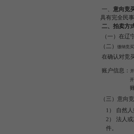
一、
意向
竞
具有完全民
二、
拍卖方
（一）
在
辽
（二）
缴纳竞买
在确认对竞
账户信息：
开
（三）
意向
1）
自然人
2）
法人或
件
。