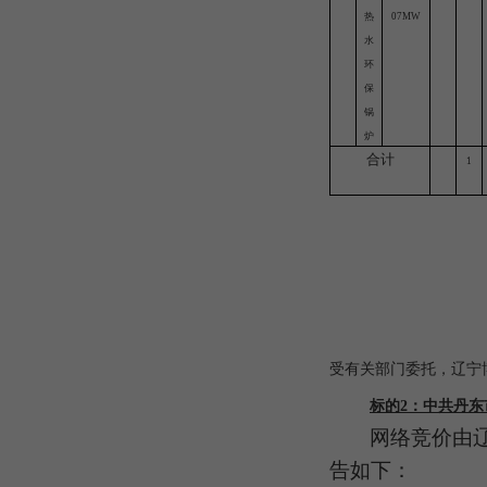
热
07MW
水
环
保
锅
炉
合计
1
受有关部门委托，
辽宁
标的
2：中共丹东
网络竞价由
告如下：