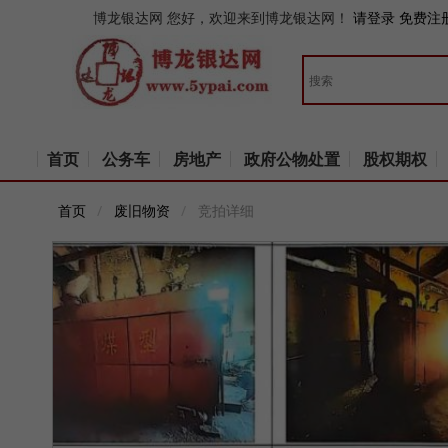
博龙银达网
您好，欢迎来到博龙银达网！
请登录
免费注
首页
公务车
房地产
政府公物处置
股权期权
首页
废旧物资
竞拍详细