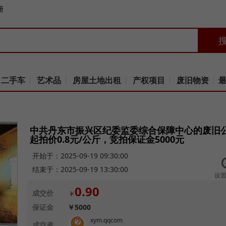
册
二手车
艺术品
房屋土地出租
产权项目
废旧物资
中共丹东市振兴区纪委监委综合保障中心的废旧
起拍价0.8元/公斤，竞拍保证金5000元
开始于：2025-09-19 09:30:00
结束于：2025-09-19 13:30:00
设
0.90
成交价
￥
保证金
￥
5000
xym.qqcom
成交者