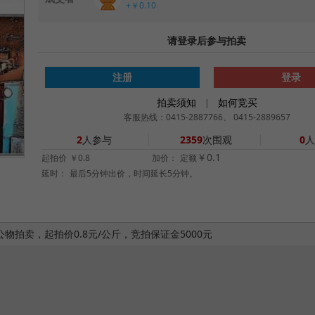
+￥0.10
请登录后参与拍卖
注册
登录
拍卖须知
如何竞买
|
客服热线：0415-2887766、 0415-2889657
2
人参与
2359
次围观
0
人
￥0.1
起拍价
￥0.8
加价：
定额
延时：
最后5分钟出价，时间延长5分钟。
拍卖，起拍价0.8元/公斤，竞拍保证金5000元