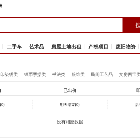
册
二手车
艺术品
房屋土地出租
产权项目
废旧物资
织印染绣类
钱币票据类
书法类
服饰类
民间工艺品
文房四宝
价
已出价
0)
明天结束(0)
后
没有相应数据