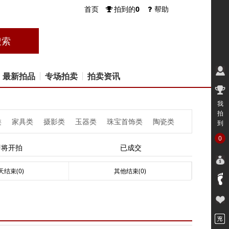
首页
拍到的
0
帮助
优
最新拍品
专场拍卖
拍卖资讯
我
拍
类
家具类
摄影类
玉器类
珠宝首饰类
陶瓷类
到
0
即将开拍
已成交
天结束(0)
其他结束(0)